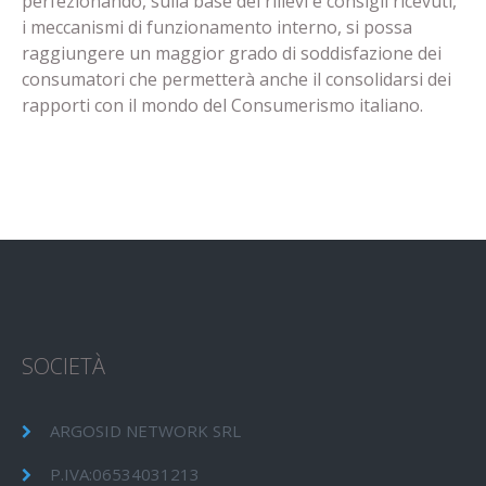
perfezionando, sulla base dei rilievi e consigli ricevuti,
i meccanismi di funzionamento interno, si possa
raggiungere un maggior grado di soddisfazione dei
consumatori che permetterà anche il consolidarsi dei
rapporti con il mondo del Consumerismo italiano.
SOCIETÀ
ARGOSID NETWORK SRL
P.IVA:06534031213