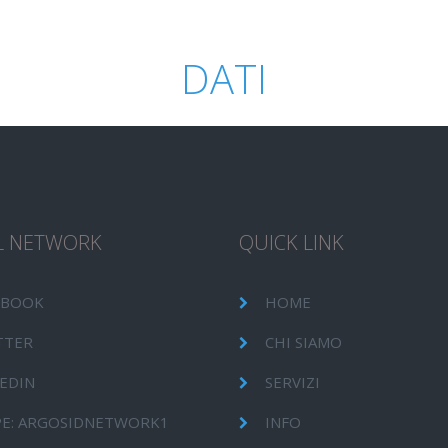
DATI
L NETWORK
QUICK LINK
EBOOK
HOME
TTER
CHI SIAMO
EDIN
SERVIZI
PE: ARGOSIDNETWORK1
INFO