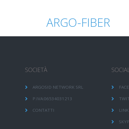
ARGO-FIBER
SOCIETÀ
SOCIA
ARGOSID NETWORK SRL
FAC
P.IVA:06534031213
TWI
CONTATTI
LINK
SKY