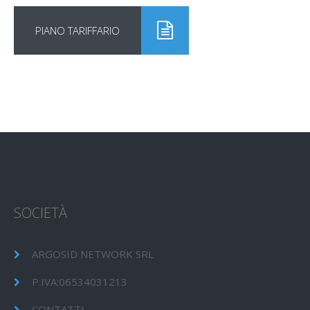
PIANO TARIFFARIO
SOCIETÀ
ARGOSID NETWORK SRL
P.IVA:06534031213
CONTATTI