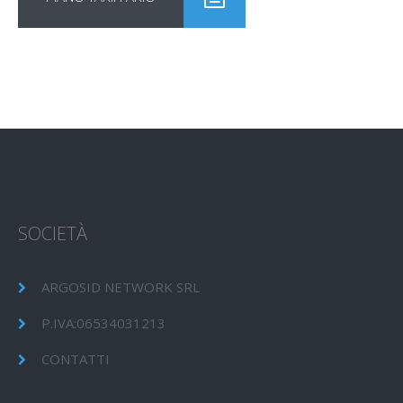
SOCIETÀ
ARGOSID NETWORK SRL
P.IVA:06534031213
CONTATTI